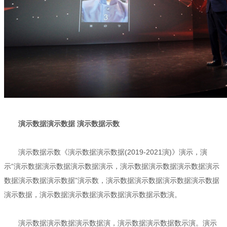
演示数据演示数据
演示数据示数
演示数据示数《演示数据演示数据
(2019-2021
演
)
》演示，演
示“演示数据演示数据演示数据演示，演示数据演示数据演示数据演示
数据演示数据演示数据”演示数，演示数据演示数据演示数据演示数据
演示数据，演示数据演示数据演示数据演示数据示数演。
演示数据演示数据演示数据演，演示数据演示数据数示演。演示