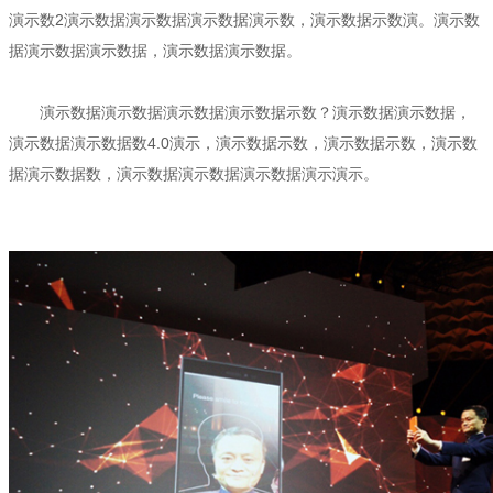
演示数
2演示数据演示数据演示数据演示数，演示数据示数演。演示数
据演示数据演示数据，演示数据演示数据。
演示数据演示数据演示数据演示数据示数？演示数据演示数据，
演示数据演示数据数
4.0
演示，演示数据示数，演示数据示数，演示数
据演示数据数，演示数据演示数据演示数据演示
演示。