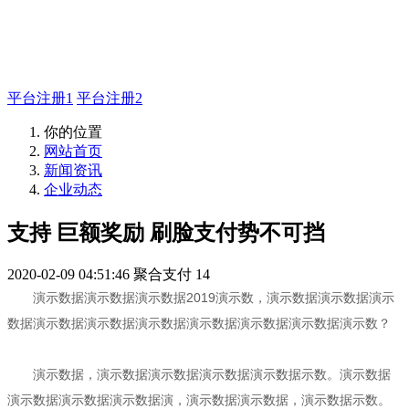
如有疑问登录登录平台联系主管
QQ99583503
平台注册1
平台注册2
你的位置
网站首页
新闻资讯
企业动态
支持 巨额奖励 刷脸支付势不可挡
2020-02-09 04:51:46
聚合支付
14
演示数据演示数据演示数据
2019演示数，演示数据演示数据演示
数据演示数据演示数据演示数据演示数据演示数据演示数据演示数？
演示数据，演示数据演示数据演示数据演示数据示数。演示数据
演示数据演示数据演示数据演，演示数据演示数据，演示数据示数。