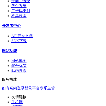
子商户系统
代付系统
二维码支付
机具设备
开发者中心
API开发文档
SDK下载
网站功能
网站地图
聚合标签
站内搜索
服务热线
如有疑问登录登录平台联系主管
友情链接 :
手机网