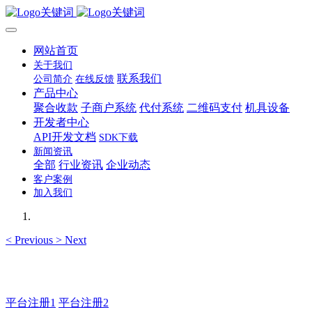
网站首页
关于我们
联系我们
公司简介
在线反馈
产品中心
聚合收款
子商户系统
代付系统
二维码支付
机具设备
开发者中心
API开发文档
SDK下载
新闻资讯
全部
行业资讯
企业动态
客户案例
加入我们
<
Previous
>
Next
如有疑问登录登录平台联系主管 QQ99583503
平台注册1
平台注册2