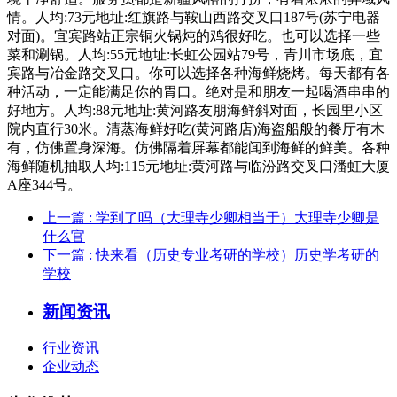
情。人均:73元地址:红旗路与鞍山西路交叉口187号(苏宁电器
对面)。宜宾路站正宗铜火锅炖的鸡很好吃。也可以选择一些
菜和涮锅。人均:55元地址:长虹公园站79号，青川市场底，宜
宾路与冶金路交叉口。你可以选择各种海鲜烧烤。每天都有各
种活动，一定能满足你的胃口。绝对是和朋友一起喝酒串串的
好地方。人均:88元地址:黄河路友朋海鲜斜对面，长园里小区
院内直行30米。清蒸海鲜好吃(黄河路店)海盗船般的餐厅有木
有，仿佛置身深海。仿佛隔着屏幕都能闻到海鲜的鲜美。各种
海鲜随机抽取人均:115元地址:黄河路与临汾路交叉口潘虹大厦
A座344号。
上一篇
: 学到了吗（大理寺少卿相当于）大理寺少卿是
什么官
下一篇
: 快来看（历史专业考研的学校）历史学考研的
学校
新闻资讯
行业资讯
企业动态