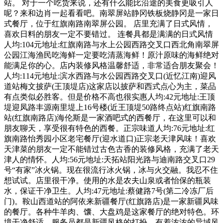
站。 对于一个吃货来说，还有什么能比沿途的美食更吸引人
呢？来和边肖一起看看吧。南翠屏站静冈铁板烧静冈是一家日
式餐厅，位于红旗南路南翠屏公园。 店里充满了日式风情，
喜欢日料的朋友一定不要错过。 连餐具都是满满的日式风情
人均:104元地址:红旗南路与水上公园西路交叉口西北角南翠屏
公园江海渔民吃海鲜一定要吃清蒸海鲜！原汁原味的海鲜绝对
能满足你的心。店内装修风格温馨舒适，非常适合朋友聚会！
人均:114元地址:滨水西路与水公园西路交叉口(近忆江南)迎风
道站梅文披萨(王顶堤店)这家店以披萨和西式点心为主，菜品
有点类似必胜客。但是价格不高也很实惠人均:42元地址:王顶
堤迎凤路丰源南里堤上16号楼(近王顶堤50路终点站)红旗南路
站(红旗南路店)海伦斯是一家酒吧式的西餐厅，在这里可以和
朋友聊天，享受很有特色的西餐。正宗味道人均:76元地址:红
旗南路怡秀园小区老宅餐厅(迎水道口)正宗老天津风味！喜欢
天津菜的朋友一定不能错过古色古香的装修风格，充满了老天
津人的情怀。人均:56元地址:天拓站阳光路与迪南路交叉口29
号“有家”冰火锅。现在很流行冰火锅，冰与火交融。我忍不住
想试试。店里很干净。使用的水是农夫山泉或者怡保的瓶装
水，保证干净卫生。人均:47元地址:蔡健路7号(第二冷冻厂后
门)。鞍山西道站的阿依来新疆餐厅(红旗路店)是一家新疆风味
的餐厅。各种牛羊肉、馕、大盘鸡是这家餐厅的绝对特色。环
境干净舒适。服务员都是新疆风格的打扮，有着浓浓的异域风