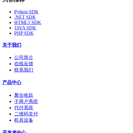
Python SDK
.NET SDK
HTML5 SDK
JAVA SDK
PHP SDK
关于我们
公司简介
在线反馈
联系我们
产品中心
聚合收款
子商户系统
代付系统
二维码支付
机具设备
开发者中心